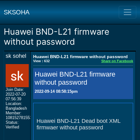
SKSOHA
Huawei BND-L21 firmware
without password
sk sohel
Huawei BND-L21 firmware without password
View : 632
Share on Facebook
Huawei BND-L21 firmware
without password
Join Date:
2022-09-14 08:58:15pm
2022-07-20
07:56:39
Location:
Bangladesh
Member:
108152781553702003801
Huawei BND-L21 Dead boot XML
Status:
firmwaer without password
Verified