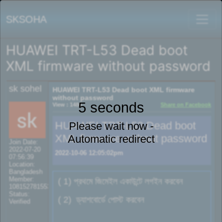
SKSOHA
HUAWEI TRT-L53 Dead boot
XML firmware without password
sk sohel
HUAWEI TRT-L53 Dead boot XML firmware
without password
5 seconds
View : 1484
Share on Facebook
HUAWEI TRT-L53 Dead boot
Please wait now -
XML firmware without password
Automatic redirect
Join Date:
2022-07-20
2022-10-06 12:05:02pm
07:56:39
Location:
Bangladesh
Member:
( 1) প্রথমে জিমেইল একাউন্টে লগইন করবেন
108152781553702003801
Status:
( 2) ড্যাশবোর্ডে পোস্ট করবেন
Verified