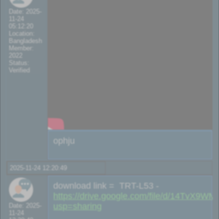
Date: 2025-
11-24
05:12:20
Location:
Bangladesh
Member:
2022
Status:
Verified
ophju
2025-11-24 12:20:49
download link = TRT-L53 -
https://drive.google.com/file/d/14TvX
usp=sharing
Date: 2025-
11-24