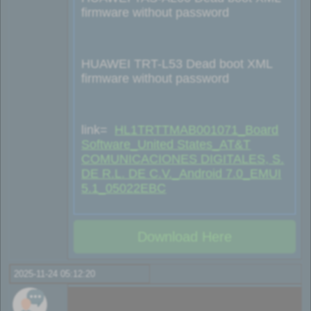
firmware without password
HUAWEI TRT-L53 Dead boot XML
firmware without password
link=
HL1TRTTMAB001071_Board
Software_United States_AT&T
COMUNICACIONES DIGITALES, S.
DE R.L. DE C.V._Android 7.0_EMUI
5.1_05022EBC
Download Here
2025-11-24 05:12:20