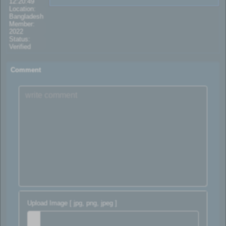
12:20:49
Location:
Bangladesh
Member:
2022
Status:
Verified
Comment
Upload Image [ jpg, png, jpeg ]