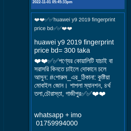
2022-11-01 05:45:33pm
❤️❤️✅✅huawei y9 2019 fingerprint
price bd✅✅❤️❤️
huawei y9 2019 fingerprint
price bd= 300 taka
❤️❤️✅✅পণ্যের কোয়ালিটি যাচাই বা
সরাসরি কিনতে চাইলে দোকানে চলে
আসুন: #শোরুম_এর_ঠিকানা: কুষ্টিয়া
মোবাইল জোন। শাপলা ম্যানশন, ৪র্থ
তলা,চৌরাস্তা, গাজীপুর✅✅❤️❤️
whatsapp + imo
01759994000