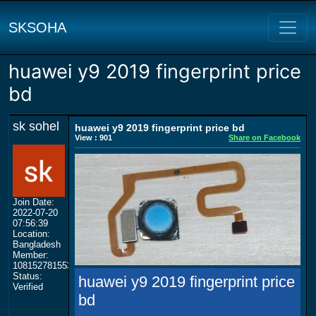
SKSOHA
huawei y9 2019 fingerprint price
bd
sk sohel
huawei y9 2019 fingerprint price bd
View : 901
Share on Facebook
Join Date:
2022-07-20
07:56:39
Location:
Bangladesh
Member:
108152781553702003801
Status:
huawei y9 2019 fingerprint price
Verified
bd