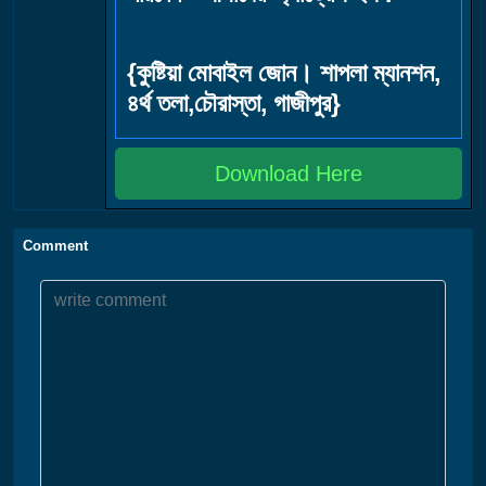
{কুষ্টিয়া মোবাইল জোন। শাপলা ম্যানশন,
৪র্থ তলা,চৌরাস্তা, গাজীপুর}
Download Here
Comment