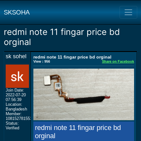
SKSOHA
redmi note 11 fingar price bd
orginal
sk sohel
redmi note 11 fingar price bd orginal
View : 956
Share on Facebook
Join Date:
2022-07-20
07:56:39
Location:
Bangladesh
Member:
108152781553702003801
Status:
redmi note 11 fingar price bd
Verified
orginal