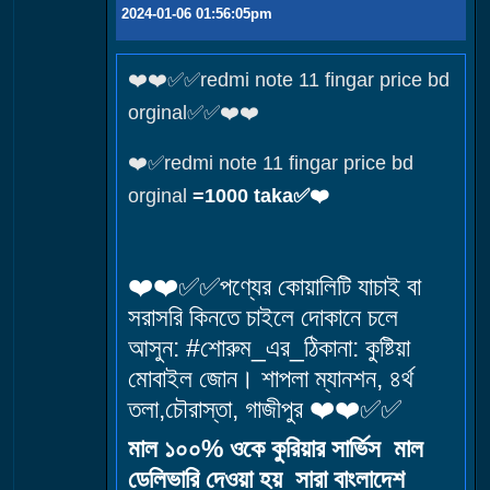
2024-01-06 01:56:05pm
❤️❤️✅✅redmi note 11 fingar price bd
orginal✅✅❤️❤️
❤️✅redmi note 11 fingar price bd
orginal
=1000 taka✅❤️
❤️❤️✅✅পণ্যের কোয়ালিটি যাচাই বা
সরাসরি কিনতে চাইলে দোকানে চলে
আসুন: #শোরুম_এর_ঠিকানা: কুষ্টিয়া
মোবাইল জোন। শাপলা ম্যানশন, ৪র্থ
তলা,চৌরাস্তা, গাজীপুর ❤️❤️✅✅
মাল ১০০% ওকে কুরিয়ার সার্ভিস মাল
ডেলিভারি দেওয়া হয় সারা বাংলাদেশ